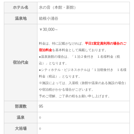
ホテル名
水の音（本館・新館）
温泉地
箱根小涌谷
￥30,000～
料金は、特に記載がなければ、
平日1室定員利用の場合のご
宿泊料金
を基本料金として掲載しております。
●温泉旅館の場合は、「１泊２食付き １名様料金（税
宿泊代金
込）」となります。
●シティホテル・ビジネスホテルは「１泊朝食付き １名様
料金（税込）」となります。
※施設によっては、入湯税（旅館や温泉のある施設の場合）
や宿泊税がかかる場合がございます。
予めご理解、ご了承の程をお願い申し上げます。
部屋数
95
温泉
○
大浴場
○