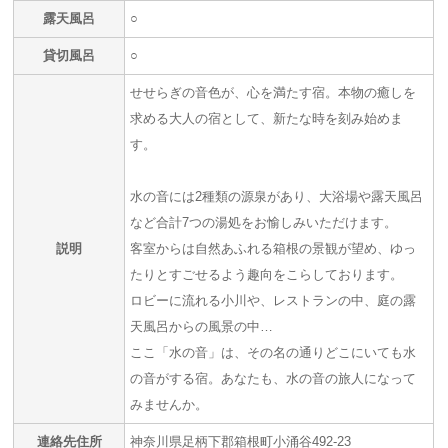
露天風呂
○
貸切風呂
○
せせらぎの音色が、心を満たす宿。本物の癒しを
求める大人の宿として、新たな時を刻み始めま
す。
水の音には2種類の源泉があり、大浴場や露天風呂
など合計7つの湯処をお愉しみいただけます。
説明
客室からは自然あふれる箱根の景観が望め、ゆっ
たりとすごせるよう趣向をこらしております。
ロビーに流れる小川や、レストランの中、庭の露
天風呂からの風景の中…
ここ「水の音」は、その名の通りどこにいても水
の音がする宿。あなたも、水の音の旅人になって
みませんか。
連絡先住所
神奈川県足柄下郡箱根町小涌谷492-23