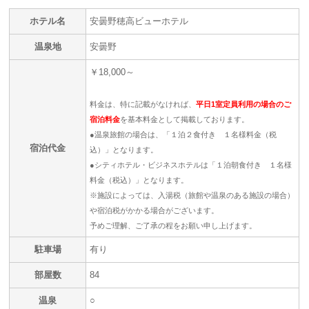
ホテル名
安曇野穂高ビューホテル
温泉地
安曇野
￥18,000～
料金は、特に記載がなければ、
平日1室定員利用の場合のご
宿泊料金
を基本料金として掲載しております。
●温泉旅館の場合は、「１泊２食付き １名様料金（税
宿泊代金
込）」となります。
●シティホテル・ビジネスホテルは「１泊朝食付き １名様
料金（税込）」となります。
※施設によっては、入湯税（旅館や温泉のある施設の場合）
や宿泊税がかかる場合がございます。
予めご理解、ご了承の程をお願い申し上げます。
駐車場
有り
部屋数
84
温泉
○