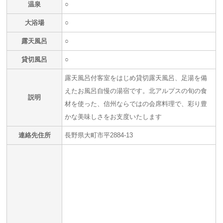
温泉
○
大浴場
○
露天風呂
○
貸切風呂
○
露天風呂付客室をはじめ貸切露天風呂、足湯を備
えたお風呂自慢の湯宿です。北アルプスの旬の食
説明
材を使った、信州ならではの会席料理で、彩り豊
かな美味しさをお支度いたします
連絡先住所
長野県大町市平2884-13