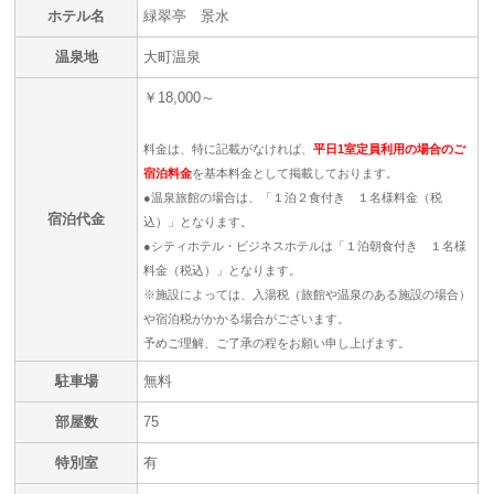
ホテル名
緑翠亭 景水
温泉地
大町温泉
￥18,000～
料金は、特に記載がなければ、
平日1室定員利用の場合のご
宿泊料金
を基本料金として掲載しております。
●温泉旅館の場合は、「１泊２食付き １名様料金（税
宿泊代金
込）」となります。
●シティホテル・ビジネスホテルは「１泊朝食付き １名様
料金（税込）」となります。
※施設によっては、入湯税（旅館や温泉のある施設の場合）
や宿泊税がかかる場合がございます。
予めご理解、ご了承の程をお願い申し上げます。
駐車場
無料
部屋数
75
特別室
有